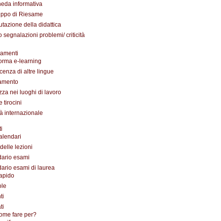
eda informativa
ppo di Riesame
utazione della didattica
 segnalazioni problemi/ criticità
amenti
forma e-learning
enza di altre lingue
amento
zza nei luoghi di lavoro
 tirocini
tà internazionale
i
alendari
delle lezioni
ario esami
ario esami di laurea
apido
ole
ti
ti
ome fare per?