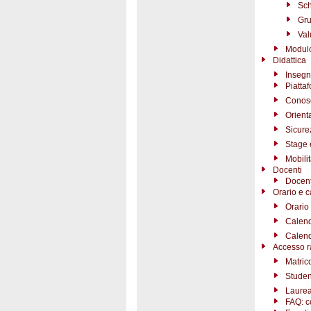
Sch
Gru
Val
Modulo
Didattica
Insegn
Piatta
Conosc
Orient
Sicure
Stage e
Mobili
Docenti
Docent
Orario e c
Orario 
Calend
Calend
Accesso r
Matric
Studen
Laurea
FAQ: c