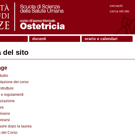
cercachi
cerca nel sito
docenti
orario e calendari
del sito
age
tudio
tazione del corso
strutture
e regolamenti
zzazione
va
riversi
urearsi
uire dopo la laurea
à del Corso