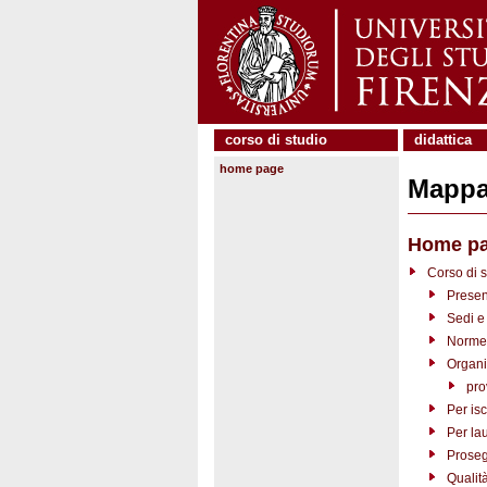
corso di studio
didattica
home page
Mappa 
Home p
Corso di s
Presen
Sedi e 
Norme 
Organi
pro
Per isc
Per la
Proseg
Qualit