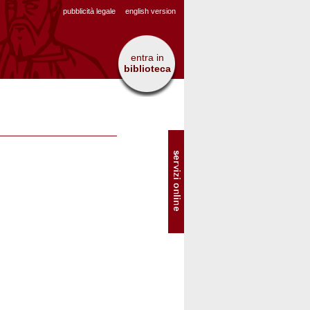
pubblicità legale
english version
entra in
biblioteca
SOL
-
Servizi
online